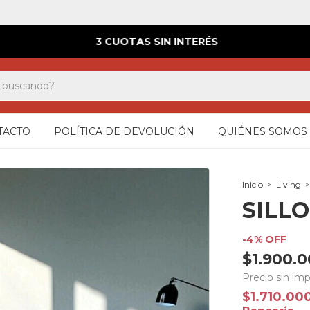
3 CUOTAS SIN INTERÉS
TACTO
POLÍTICA DE DEVOLUCIÓN
QUIÉNES SOMOS
Inicio
>
Living
>
SILL
-
4
%
OFF
$1.900.
Precio sin im
$1.710.00