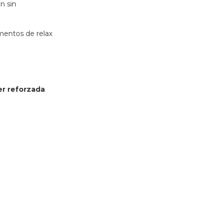
ón sin
mentos de relax
er reforzada