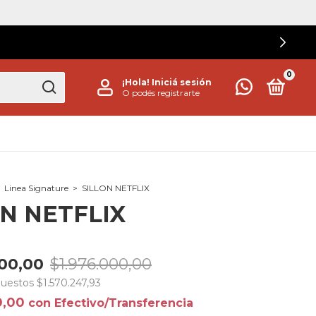
0
¡Hola!
Iniciá sesión
O podés registrarte
Linea Signature
>
SILLON NETFLIX
ON NETFLIX
000,00
$1.976.000,00
puestos
$1.570.247,93
0,00
con
Efectivo/Transferencia