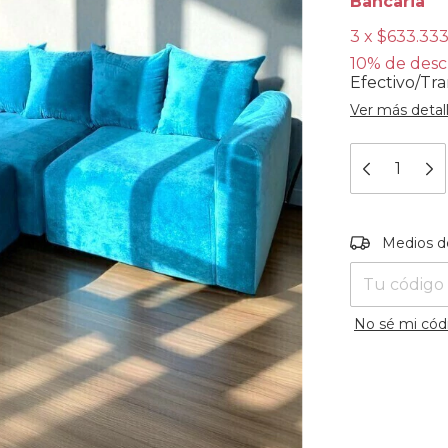
Bancaria
3
x
$633.333
10% de des
Efectivo/Tra
Ver más detal
Entregas para
Medios d
No sé mi cód