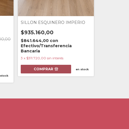
SILLON ESQUINERO IMPERIO
SILLON DEL
$935.160,00
-
34
%
OFF
00,00
$841.644,00
con
$1.290.00
Efectivo/Transferencia
$1.960.000,0
Bancaria
$1.161.000,0
3
x
$311.720,00
sin interés
Efectivo/Tra
Bancaria
COMPRAR
en stock
3
x
$430.000,0
 stock