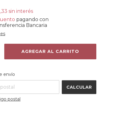
,33
sin interés
cuento
pagando con
nsferencia Bancaria
les
 el CP:
CAMBIAR CP
e envío
CALCULAR
igo postal