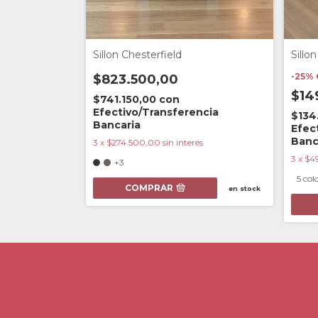
Sillon Chesterfield
Sillo
-
25
%
$823.500,00
$14
$741.150,00
con
Efectivo/Transferencia
$134
Bancaria
Efec
Banc
ncia
3
x
$274.500,00
sin interés
3
x
$4
+3
rés
5 col
COMPRAR
en stock
en stock