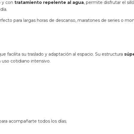
to y con
tratamiento repelente al agua
, permite disfrutar el sill
día.
rfecto para largas horas de descanso, maratones de series o mo
 que facilita su traslado y adaptación al espacio. Su estructura
súp
 uso cotidiano intensivo.
para acompañarte todos los días.