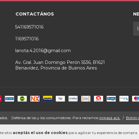
CONTACTÁNOS
N
541169571016
1169571016
lanota.4.2016@gmail.com
Av. Gral. Juan Domingo Perón 5536, B1621
Benavidez, Provincia de Buenos Aires
ados.
Defensa de las y los consumidores. Para reclamos
ingresá acá.
/
Botón 
te sitio
aceptás el uso de cookies
para agilizar tu experiencia de compra.