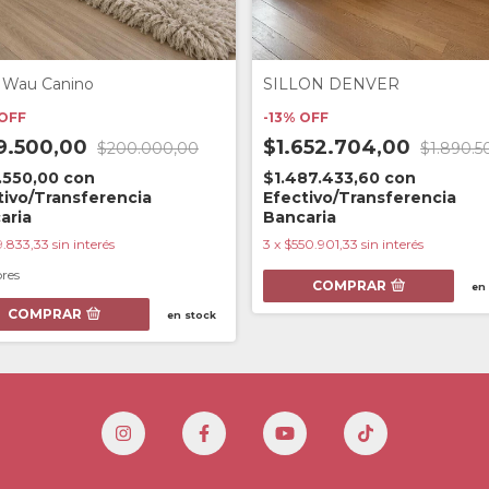
SILLON DENVER
n Wau Canino
-
13
%
OFF
OFF
$1.652.704,00
9.500,00
$1.890.5
$200.000,00
$1.487.433,60
con
.550,00
con
Efectivo/Transferencia
tivo/Transferencia
Bancaria
aria
3
x
$550.901,33
sin interés
9.833,33
sin interés
ores
COMPRAR
en
COMPRAR
en stock