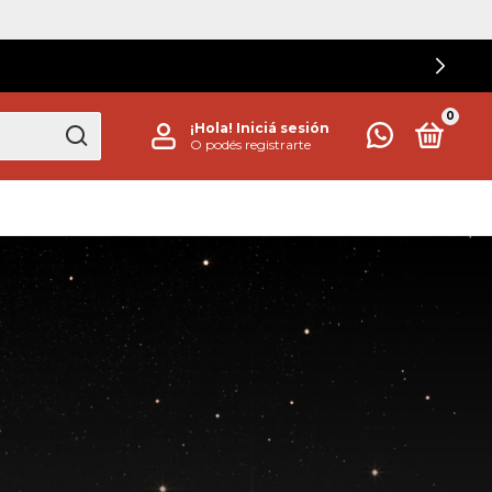
0
¡Hola!
Iniciá sesión
O podés registrarte