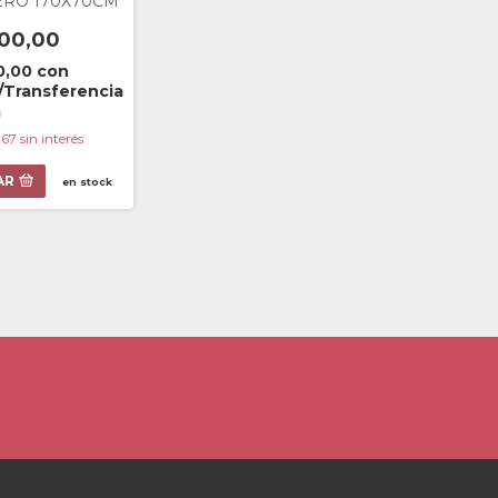
ERO 170X70CM
00,00
0,00
con
/Transferencia
a
,67
sin interés
AR
en stock