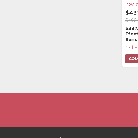
-
12
%
$431
$490
$387
Efect
Banc
3
x
$14