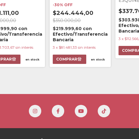
ESQUIN
OFF
-
30
%
OFF
$337.7
.111,00
$244.444,00
$303.93
.000,00
$350.000,00
Efectivo
.999,90
con
$219.999,60
con
Bancari
ivo/Transferencia
Efectivo/Transferencia
3
x
$112.566
aria
Bancaria
3.703,67
sin interés
3
x
$81.481,33
sin interés
COMPR
en stock
en stock