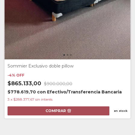
Sommier Exclusivo doble pillow
-
4
%
OFF
$865.133,00
$900.000,00
$778.619,70
con
Efectivo/Transferencia Bancaria
3
x
$288.377,67
sin interés
COMPRAR
en stock