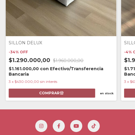
SILLON DELUX
SILL
-
34
%
OFF
-
4
%
$1.290.000,00
$1.
$1.960.000,00
$1.161.000,00
con
Efectivo/Transferencia
$1.7
Bancaria
Banc
3
x
$430.000,00
sin interés
3
x
$6
en stock