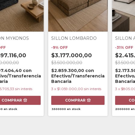
ON MYKONOS
SILLON LOMBARDO
SILLON
OFF
-
9
%
OFF
-
31
%
OFF
97.116,00
$3.177.000,00
$2.415
0.000,00
$3.500.000,00
$3.500.0
07.404,40
con
$2.859.300,00
con
$2.173.
ivo/Transferencia
Efectivo/Transferencia
Efectivo
aria
Bancaria
Bancari
5.705,33
sin interés
3
x
$1.059.000,00
sin interés
3
x
$805.0
COMPRAR
COMPRAR
CO
00
en stock
3500000
en stock
2000000
en