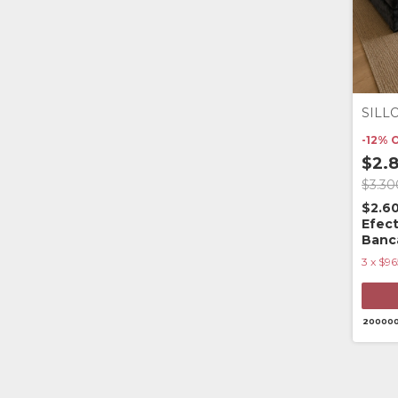
SILL
-
12
%
$2.8
$3.30
$2.6
Efect
Banc
3
x
$96
20000