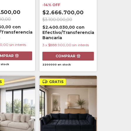
-
14
%
OFF
.500,00
$2.666.700,00
00,00
$3.100.000,00
50,00
con
$2.400.030,00
con
/Transferencia
Efectivo/Transferencia
a
Bancaria
00,00
sin interés
3
x
$888.900,00
sin interés
MPRAR
COMPRAR
 stock
2200000
en stock
S
GRATIS