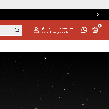
0
¡Hola!
Iniciá sesión
O podés registrarte