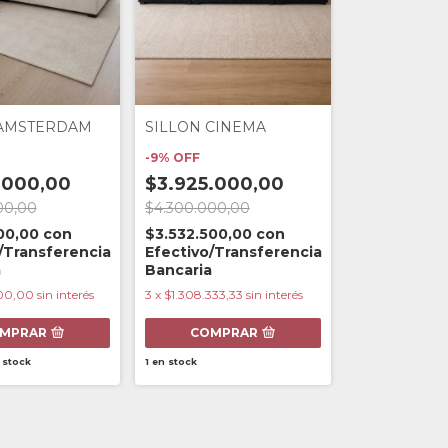
 AMSTERDAM
SILLON CINEMA
-
9
%
OFF
.000,00
$3.925.000,00
00,00
$4.300.000,00
500,00
con
$3.532.500,00
con
/Transferencia
Efectivo/Transferencia
a
Bancaria
00,00
sin interés
3
x
$1.308.333,33
sin interés
MPRAR
COMPRAR
 stock
1
en stock