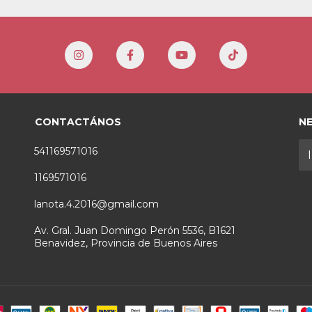
CONTACTÁNOS
N
541169571016
1169571016
lanota.4.2016@gmail.com
Av. Gral. Juan Domingo Perón 5536, B1621
Benavidez, Provincia de Buenos Aires