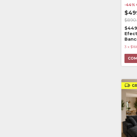
-
44
%
$49
$890
$449
Efect
Banc
3
x
$16
GR