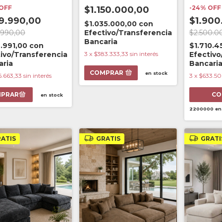
OFF
-
24
%
OFF
$1.150.000,00
9.990,00
$1.900
$1.035.000,00
con
.990,00
Efectivo/Transferencia
$2.500.0
Bancaria
.991,00
con
$1.710.4
ivo/Transferencia
3
x
$383.333,33
sin interés
Efectivo
aria
Bancari
COMPRAR
en stock
6.663,33
sin interés
3
x
$633.5
CO
en stock
2200000
en
ATIS
GRATIS
GRATI