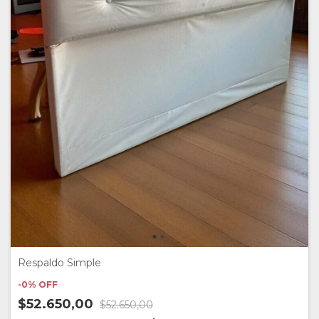
Respaldo Simple
-
0
%
OFF
$52.650,00
$52.650,00