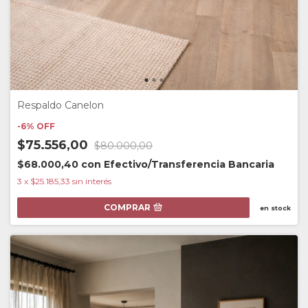
Respaldo Canelon
-
6
%
OFF
$75.556,00
$80.000,00
$68.000,40
con
Efectivo/Transferencia Bancaria
3
x
$25.185,33
sin interés
COMPRAR
en stock