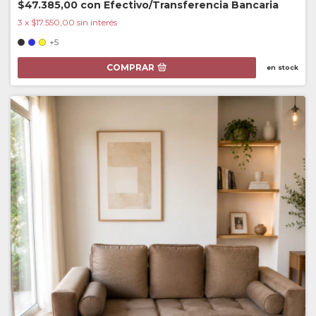
$47.385,00
con
Efectivo/Transferencia Bancaria
3
x
$17.550,00
sin interés
+5
COMPRAR
en stock