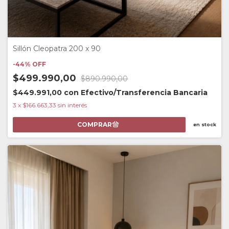
Sillón Cleopatra 200 x 90
-
44
%
OFF
$499.990,00
$890.990,00
$449.991,00
con
Efectivo/Transferencia Bancaria
3
x
$166.663,33
sin interés
en stock