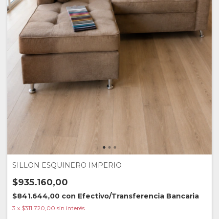
SILLON ESQUINERO IMPERIO
$935.160,00
$841.644,00
con
Efectivo/Transferencia Bancaria
3
x
$311.720,00
sin interés