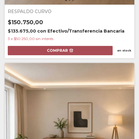
RESPALDO CURVO
$150.750,00
$135.675,00
con
Efectivo/Transferencia Bancaria
3
x
$50.250,00
sin interés
COMPRAR
en stock