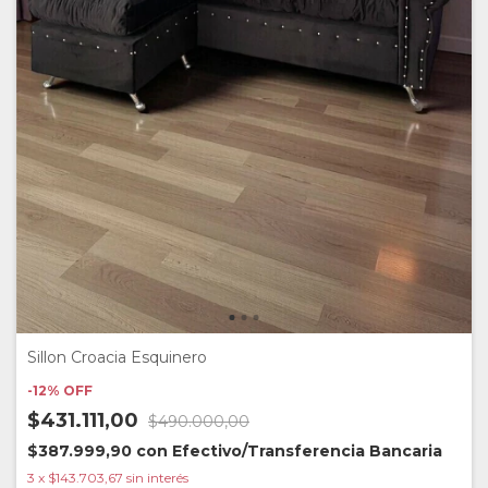
Sillon Croacia Esquinero
-
12
%
OFF
$431.111,00
$490.000,00
$387.999,90
con
Efectivo/Transferencia Bancaria
3
x
$143.703,67
sin interés