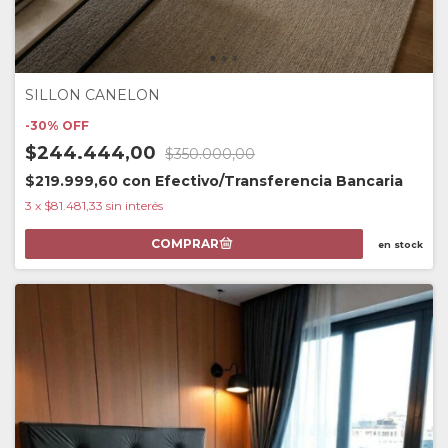
SILLON CANELON
-
30
%
OFF
$244.444,00
$350.000,00
$219.999,60
con
Efectivo/Transferencia Bancaria
3
x
$81.481,33
sin interés
en stock