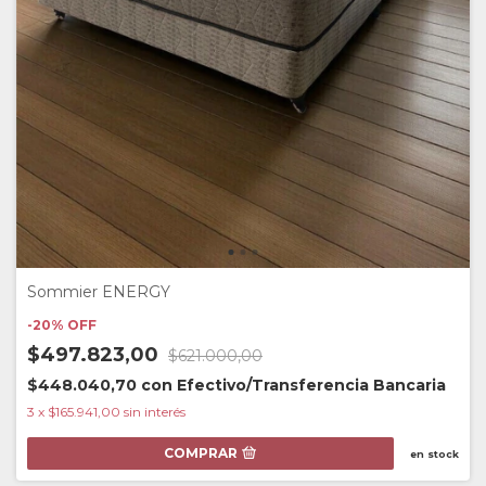
Sommier ENERGY
-
20
%
OFF
$497.823,00
$621.000,00
$448.040,70
con
Efectivo/Transferencia Bancaria
3
x
$165.941,00
sin interés
COMPRAR
en stock