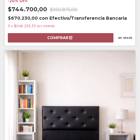
-
20
%
OFF
$744.700,00
$930.875,00
$670.230,00
con
Efectivo/Transferencia Bancaria
3
x
$248.233,33
sin interés
en stock