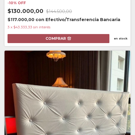
-
10
%
OFF
$130.000,00
$144.500,00
$117.000,00
con
Efectivo/Transferencia Bancaria
3
x
$43.333,33
sin interés
COMPRAR
en stock