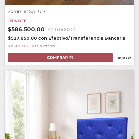
Sommier SALUD
-
17
%
OFF
$586.500,00
$710.000,00
$527.850,00
con
Efectivo/Transferencia Bancaria
3
x
$195.500,00
sin interés
COMPRAR
en stock