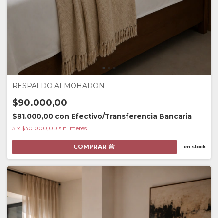
RESPALDO ALMOHADON
$90.000,00
$81.000,00
con
Efectivo/Transferencia Bancaria
3
x
$30.000,00
sin interés
COMPRAR
en stock