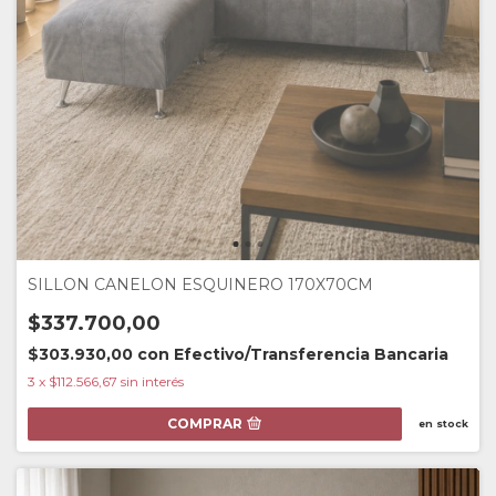
SILLON CANELON ESQUINERO 170X70CM
$337.700,00
$303.930,00
con
Efectivo/Transferencia Bancaria
3
x
$112.566,67
sin interés
COMPRAR
en stock