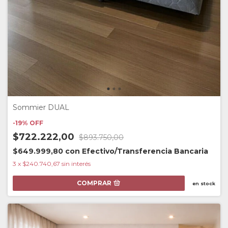
Sommier DUAL
-
19
%
OFF
$722.222,00
$893.750,00
$649.999,80
con
Efectivo/Transferencia Bancaria
3
x
$240.740,67
sin interés
COMPRAR
en stock