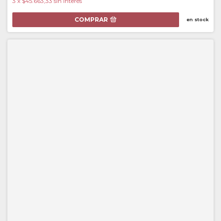
3
x
$45.663,33
sin interés
COMPRAR
en stock