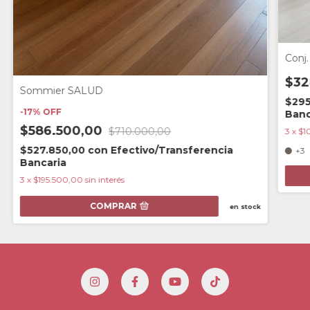
Conj
$32
Sommier SALUD
$295
-
17
%
OFF
Banc
$586.500,00
$710.000,00
3
x
$1
$527.850,00
con
Efectivo/Transferencia
+3
Bancaria
3
x
$195.500,00
sin interés
COMPRAR
en stock