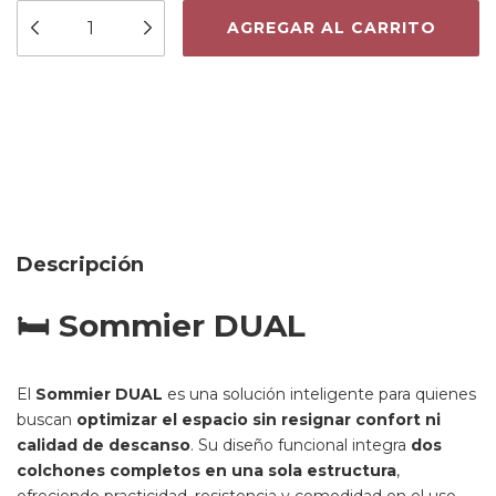
Medios de envío
Entregas para el CP:
CAMBIAR CP
CALCULAR
Descripción
🛏️ Sommier DUAL
El
Sommier DUAL
es una solución inteligente para quienes
buscan
optimizar el espacio sin resignar confort ni
calidad de descanso
. Su diseño funcional integra
dos
colchones completos en una sola estructura
,
ofreciendo practicidad, resistencia y comodidad en el uso