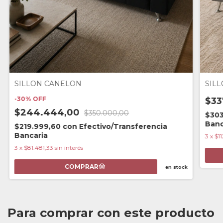
SILLON CANELON
SIL
-
30
%
OFF
$33
$244.444,00
$350.000,00
$303
Banc
$219.999,60
con
Efectivo/Transferencia
Bancaria
3
x
$11
3
x
$81.481,33
sin interés
en stock
Para comprar con este producto