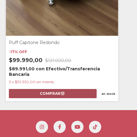
Puff Capitone Redondo
-
17
%
OFF
$99.990,00
$121.000,00
$89.991,00
con
Efectivo/Transferencia
Bancaria
3
x
$33.330,00
sin interés
en stock