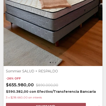
Sommier SALUD + RESPALDO
-
26
%
OFF
$655.980,00
$890.000,00
$590.382,00
con
Efectivo/Transferencia Bancaria
3
x
$218.660,00
sin interés