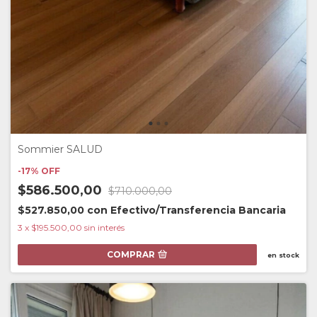
Sommier SALUD
-
17
%
OFF
$586.500,00
$710.000,00
$527.850,00
con
Efectivo/Transferencia Bancaria
3
x
$195.500,00
sin interés
COMPRAR
en stock