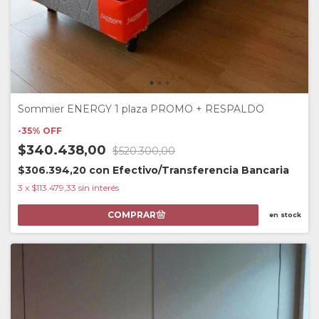
Sommier ENERGY 1 plaza PROMO + RESPALDO
-
35
%
OFF
$340.438,00
$520.300,00
$306.394,20
con
Efectivo/Transferencia Bancaria
3
x
$113.479,33
sin interés
en stock