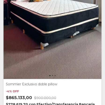
Sommier Exclusivo doble pillow
-
4
%
OFF
$865.133,00
$900.000,00
$778.619,70
con
Efectivo/Transferencia Bancaria