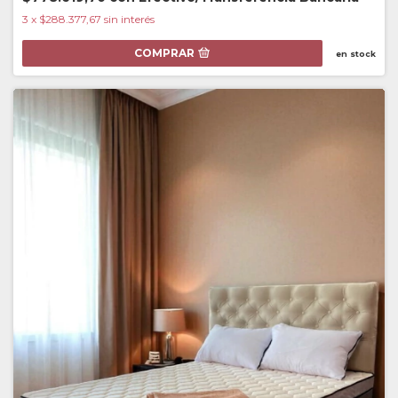
3
x
$288.377,67
sin interés
COMPRAR
en stock