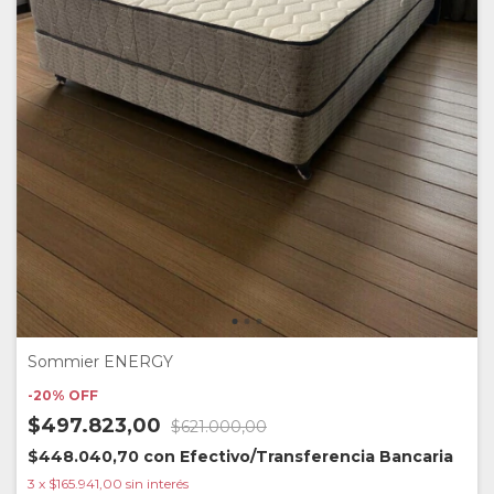
Sommier ENERGY
-
20
%
OFF
$497.823,00
$621.000,00
$448.040,70
con
Efectivo/Transferencia Bancaria
3
x
$165.941,00
sin interés