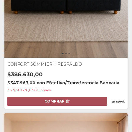
CONFORT SOMMIER + RESPALDO
$386.630,00
$347.967,00
con
Efectivo/Transferencia Bancaria
3
x
$128.876,67
sin interés
COMPRAR
en stock