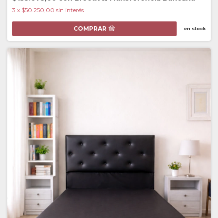
3
x
$50.250,00
sin interés
COMPRAR
en stock