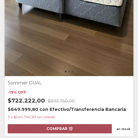
Sommier DUAL
-
19
%
OFF
$722.222,00
$893.750,00
$649.999,80
con
Efectivo/Transferencia Bancaria
3
x
$240.740,67
sin interés
COMPRAR
en stock