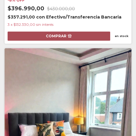
-
8
%
OFF
$396.990,00
$430.000,00
$357.291,00
con
Efectivo/Transferencia Bancaria
3
x
$132.330,00
sin interés
COMPRAR
en stock