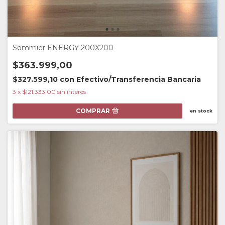
Sommier ENERGY 200X200
$363.999,00
$327.599,10
con
Efectivo/Transferencia Bancaria
3
x
$121.333,00
sin interés
COMPRAR
en stock