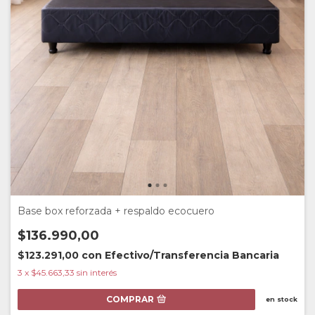
Base box reforzada + respaldo ecocuero
$136.990,00
$123.291,00
con
Efectivo/Transferencia Bancaria
3
x
$45.663,33
sin interés
COMPRAR
en stock